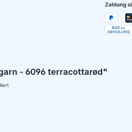
Zahlung si
garn - 6096 terracottarød"
diert