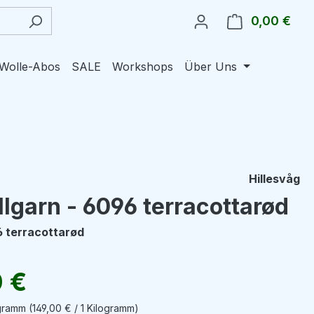
0,00 €
Ware
Wolle-Abos
SALE
Workshops
Über Uns
Hillesvåg
llgarn - 6096 terracottarød
6 terracottarød
eis:
0 €
ogramm
(149,00 € / 1 Kilogramm)