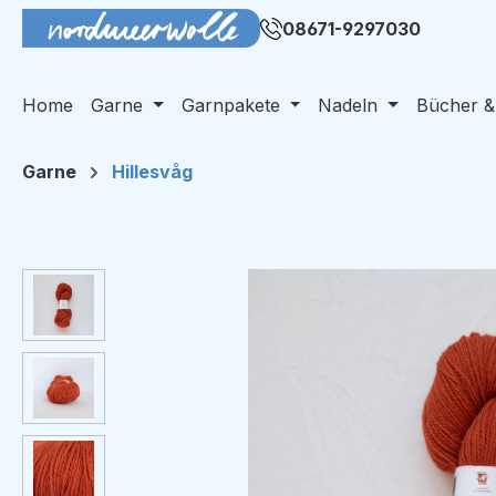
m Hauptinhalt springen
Zur Suche springen
Zur Hauptnavigation springen
08671-9297030
Home
Garne
Garnpakete
Nadeln
Bücher &
Garne
Hillesvåg
Bildergalerie überspringen