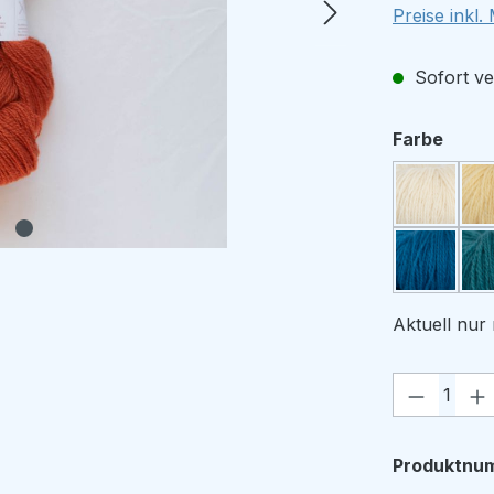
Preise inkl
Sofort ver
ausw
Farbe
6057 ubl
6080 grø
Aktuell nu
Produkt
Produktnu