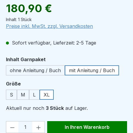
Regulärer Preis:
180,90 €
Inhalt:
1 Stück
Preise inkl. MwSt. zzgl. Versandkosten
Sofort verfügbar, Lieferzeit: 2-5 Tage
auswählen
Inhalt Garnpaket
ohne Anleitung / Buch
mit Anleitung / Buch
auswählen
Größe
S
M
L
XL
Aktuell nur noch
3 Stück
auf Lager.
Produkt Anzahl: Gib den gewünschten We
In Ihren Warenkorb