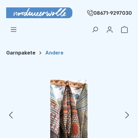
Zum Hauptinhalt springen
08671-9297030
Ware
Garnpakete
Andere
Bildergalerie überspringen