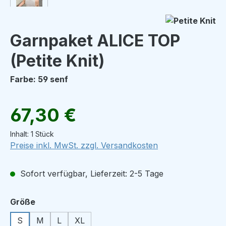
Garnpaket ALICE TOP
(Petite Knit)
Farbe: 59 senf
Regulärer Preis:
67,30 €
Inhalt:
1 Stück
Preise inkl. MwSt. zzgl. Versandkosten
Sofort verfügbar, Lieferzeit: 2-5 Tage
auswählen
Größe
S
M
L
XL