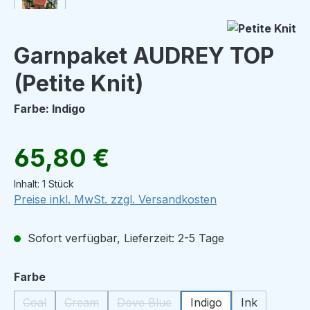
Garnpaket AUDREY TOP
(Petite Knit)
Farbe: Indigo
Regulärer Preis:
65,80 €
Inhalt:
1 Stück
Preise inkl. MwSt. zzgl. Versandkosten
Sofort verfügbar, Lieferzeit: 2-5 Tage
auswählen
Farbe
Coal
Cream
Dove Blue
Indigo
Ink