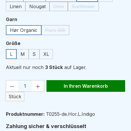
(Diese Option ist zurzeit nicht verfügbar.)
(Diese Option ist zurzeit nicht verfügbar.)
(Diese Option ist zurzeit nicht verfüg
Linen
Nougat
Olive
Sunflower
(Diese Option ist zurzeit nicht verfügb
(Diese Option ist zurzeit 
auswählen
Garn
Hør Organic
Pure Silk
(Diese Option ist zurzeit nicht verfügbar
auswählen
Größe
L
M
S
XL
Aktuell nur noch
3 Stück
auf Lager.
Produkt Anzahl: Gib den gewünschten We
In Ihren Warenkorb
Stück
Produktnummer:
T0255-de.Hor.L.Indigo
Zahlung sicher & verschlüsselt