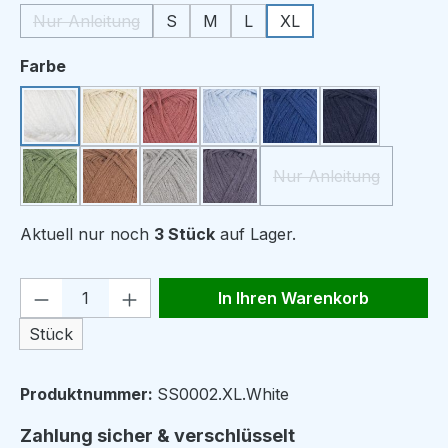
Nur Anleitung
S
M
L
XL
(Diese Option ist zurzeit nicht verfügbar.)
auswählen
Farbe
White
Linen
Blush
Frost
Indigo
Navy
Nur Anleitung
Green Tea
Nougat
Sage
Granit
(Diese Option ist z
Aktuell nur noch
3 Stück
auf Lager.
Produkt Anzahl: Gib den gewünschten We
In Ihren Warenkorb
Stück
Produktnummer:
SS0002.XL.White
Zahlung sicher & verschlüsselt