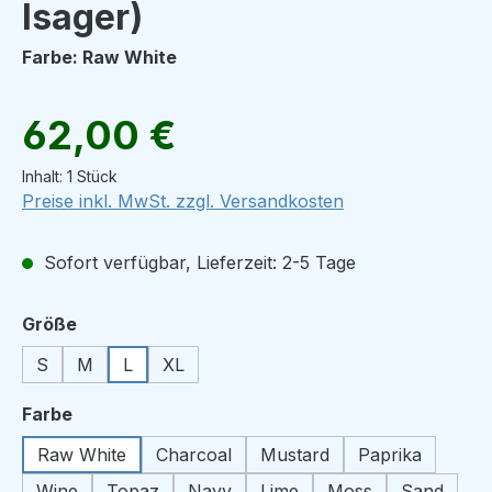
Isager)
Farbe: Raw White
Regulärer Preis:
62,00 €
Inhalt:
1 Stück
Preise inkl. MwSt. zzgl. Versandkosten
Sofort verfügbar, Lieferzeit: 2-5 Tage
auswählen
Größe
S
M
L
XL
auswählen
Farbe
Raw White
Charcoal
Mustard
Paprika
Wine
Topaz
Navy
Lime
Moss
Sand