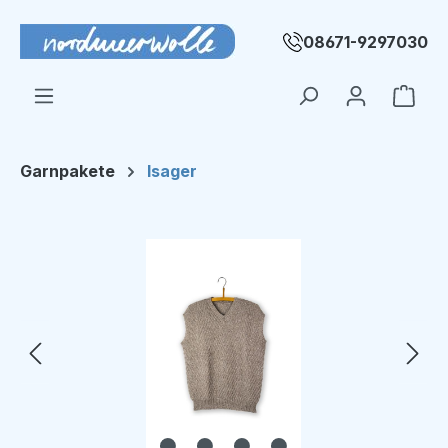
Zum Hauptinhalt springen
08671-9297030
Ware
Garnpakete
Isager
Bildergalerie überspringen