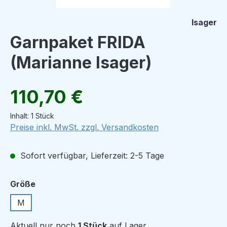
Isager
Garnpaket FRIDA
(Marianne Isager)
Regulärer Preis:
110,70 €
Inhalt:
1 Stück
Preise inkl. MwSt. zzgl. Versandkosten
Sofort verfügbar, Lieferzeit: 2-5 Tage
auswählen
Größe
M
Aktuell nur noch
1 Stück
auf Lager.