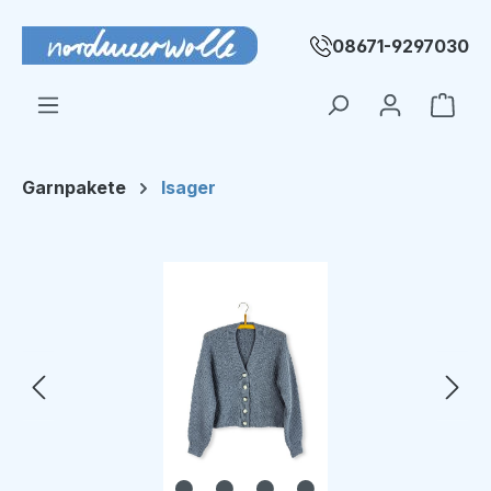
Zum Hauptinhalt springen
08671-9297030
Ware
Garnpakete
Isager
Bildergalerie überspringen