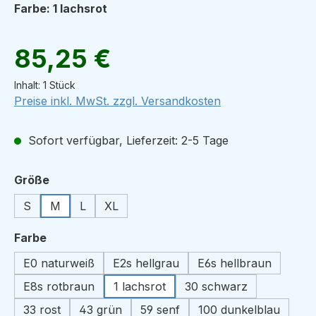
Farbe: 1 lachsrot
Regulärer Preis:
85,25 €
Inhalt:
1 Stück
Preise inkl. MwSt. zzgl. Versandkosten
Sofort verfügbar, Lieferzeit: 2-5 Tage
auswählen
Größe
S
M
L
XL
auswählen
Farbe
E0 naturweiß
E2s hellgrau
E6s hellbraun
E8s rotbraun
1 lachsrot
30 schwarz
33 rost
43 grün
59 senf
100 dunkelblau