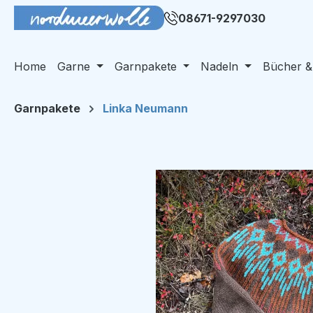
m Hauptinhalt springen
Zur Suche springen
Zur Hauptnavigation springen
08671-9297030
Home
Garne
Garnpakete
Nadeln
Bücher &
Garnpakete
Linka Neumann
Bildergalerie überspringen