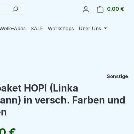
0,00 €
Ware
Wolle-Abos
SALE
Workshops
Über Uns
Sonstige
aket HOPI (Linka
nn) in versch. Farben und
en
eis:
0 €