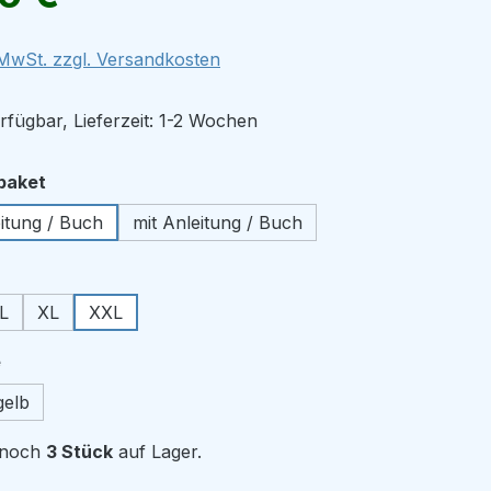
. MwSt. zzgl. Versandkosten
rfügbar, Lieferzeit: 1-2 Wochen
auswählen
npaket
itung / Buch
mit Anleitung / Buch
ählen
L
XL
XXL
auswählen
e
gelb
r noch
3 Stück
auf Lager.