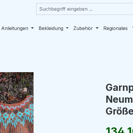
 Anleitungen
Bekleidung
Zubehör
Regionales
Garnp
Neuma
Größ
Regulärer Pr
134,1