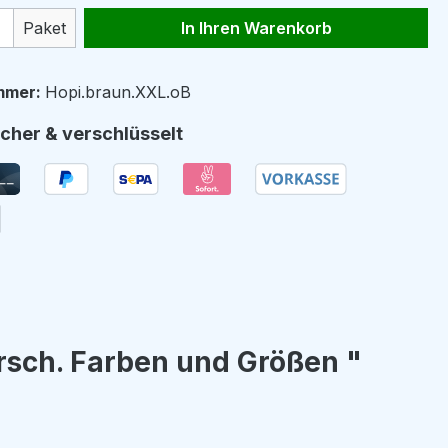
 Anzahl: Gib den gewünschten Wert ein 
Paket
In Ihren Warenkorb
mmer:
Hopi.braun.XXL.oB
cher & verschlüsselt
rsch. Farben und Größen "