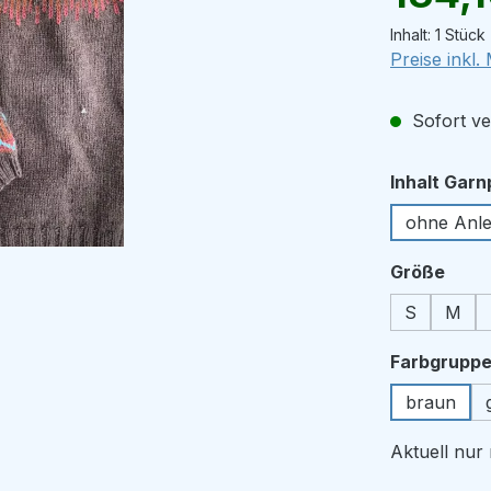
Inhalt:
1 Stück
Preise inkl
Sofort ve
Inhalt Gar
ohne Anle
ausw
Größe
S
M
Farbgrupp
braun
Aktuell nu