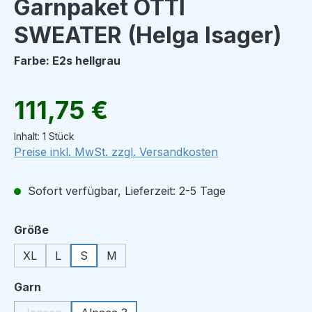
Garnpaket OTTI
SWEATER (Helga Isager)
Farbe: E2s hellgrau
Regulärer Preis:
111,75 €
Inhalt:
1 Stück
Preise inkl. MwSt. zzgl. Versandkosten
Sofort verfügbar, Lieferzeit: 2-5 Tage
auswählen
Größe
XL
L
S
M
auswählen
Garn