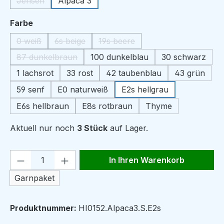
Jensen
Alpaca 3
(Diese Option ist zurzeit nicht verfügbar.)
auswählen
Farbe
0 weiß
6s beige
19s beere
(Diese Option ist zurzeit nicht verfügbar.)
(Diese Option ist zurzeit nicht verfügbar.)
(Diese Option ist zurzeit nicht ve
87 dunkelbraun
100 dunkelblau
30 schwarz
(Diese Option ist zurzeit nicht verfügbar.)
1 lachsrot
33 rost
42 taubenblau
43 grün
59 senf
E0 naturweiß
E2s hellgrau
E6s hellbraun
E8s rotbraun
Thyme
Aktuell nur noch
3 Stück
auf Lager.
Produkt Anzahl: Gib den gewünschten We
In Ihren Warenkorb
Garnpaket
Produktnummer:
HI0152.Alpaca3.S.E2s