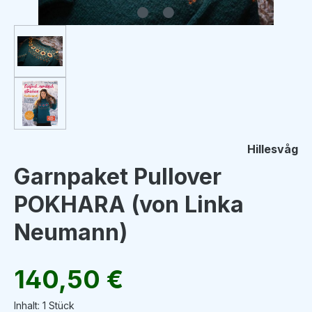
Hillesvåg
Garnpaket Pullover
POKHARA (von Linka
Neumann)
Regulärer Preis:
140,50 €
Inhalt:
1 Stück