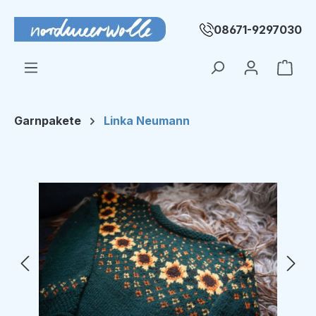
Zum Hauptinhalt springen
08671-9297030
Ware
Garnpakete
Linka Neumann
Bildergalerie überspringen