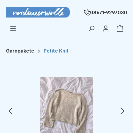
Zum Hauptinhalt springen
08671-9297030
Ware
Garnpakete
Petite Knit
Bildergalerie überspringen