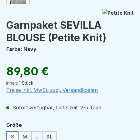
Garnpaket SEVILLA
BLOUSE (Petite Knit)
Farbe: Navy
Regulärer Preis:
89,80 €
Inhalt:
1 Stück
Preise inkl. MwSt. zzgl. Versandkosten
Sofort verfügbar, Lieferzeit: 2-5 Tage
auswählen
Größe
S
M
L
XL