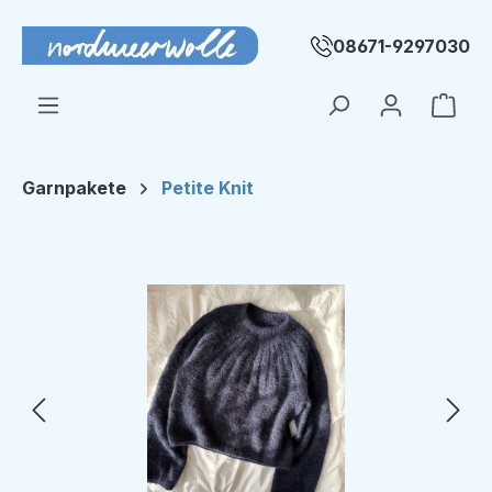
Zum Hauptinhalt springen
08671-9297030
Ware
Garnpakete
Petite Knit
Bildergalerie überspringen