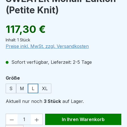
(Petite Knit)
Regulärer Preis:
117,30 €
Inhalt:
1 Stück
Preise inkl. MwSt. zzgl. Versandkosten
Sofort verfügbar, Lieferzeit: 2-5 Tage
auswählen
Größe
S
M
L
XL
Aktuell nur noch
3 Stück
auf Lager.
Produkt Anzahl: Gib den gewünschten We
In Ihren Warenkorb