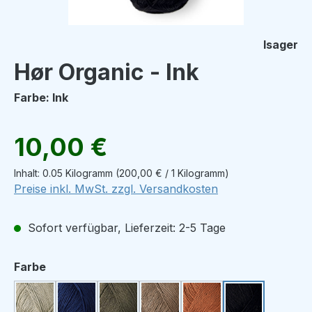
Isager
Hør Organic - Ink
Farbe: Ink
Regulärer Preis:
10,00 €
Inhalt:
0.05 Kilogramm
(200,00 € / 1 Kilogramm)
Preise inkl. MwSt. zzgl. Versandkosten
Sofort verfügbar, Lieferzeit: 2-5 Tage
auswählen
Farbe
Linen
Indigo
Khaki
Camel
Nougat
Ink