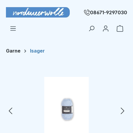
Zum Hauptinhalt springen
08671-9297030
Ware
Garne
Isager
Bildergalerie überspringen