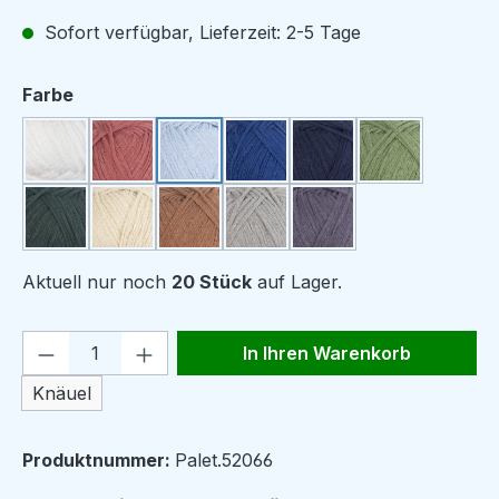
Sofort verfügbar, Lieferzeit: 2-5 Tage
auswählen
Farbe
White
Blush
Frost
Indigo
Navy
Green Tea
Bottle Green
Linen
Nougat
Sage
Granite
Aktuell nur noch
20 Stück
auf Lager.
Produkt Anzahl: Gib den gewünschten We
In Ihren Warenkorb
Knäuel
Produktnummer:
Palet.52066