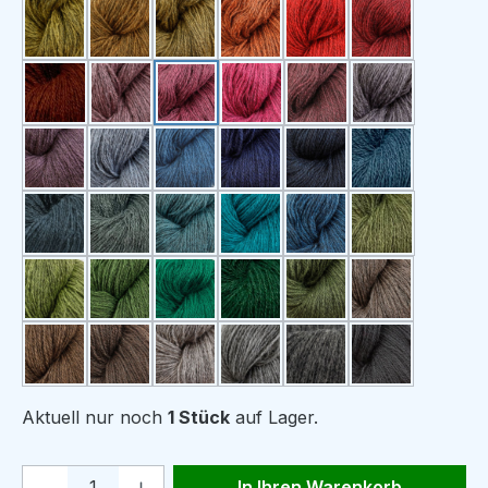
2119 gul
2122 rødgul
2108 oker
2103 cognac
2132 rød
2104 burgun
2138 rødbrun
2110 rosa
2137 støvet rosa
2114 mørk rosa
2131 burgunderlilla
2128 grålig l
2111 gråfiolett
2113 lys dongeriblå
2135 mellomblå
2125 lys marine
2133 marineblå
2139 støvet f
2143 blågrå
2140 støvet ismint
2130 lys turkis
2106 turkis
2105 petrol
2142 støvet l
2107 lime
2134 gressgrønn
2126 grønn
2141 ren grønn
2118 olivengrønn
2101 beige
2102 lys brun
2116 mørk brun
2136 lys rødlig beige
2115 naturgrå
2144 lys koksgrå
2109 svart
Aktuell nur noch
1 Stück
auf Lager.
Produkt Anzahl: Gib den gewünschten We
In Ihren Warenkorb