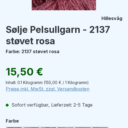
Hillesvåg
Sølje Pelsullgarn - 2137
støvet rosa
Farbe: 2137 støvet rosa
Regulärer Preis:
15,50 €
Inhalt:
0.1 Kilogramm
(155,00 € / 1 Kilogramm)
Preise inkl. MwSt. zzgl. Versandkosten
Sofort verfügbar, Lieferzeit: 2-5 Tage
auswählen
Farbe