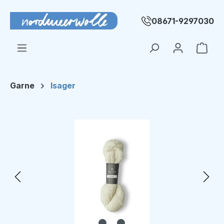
Zum Hauptinhalt springen
08671-9297030
Ware
Garne
Isager
Bildergalerie überspringen