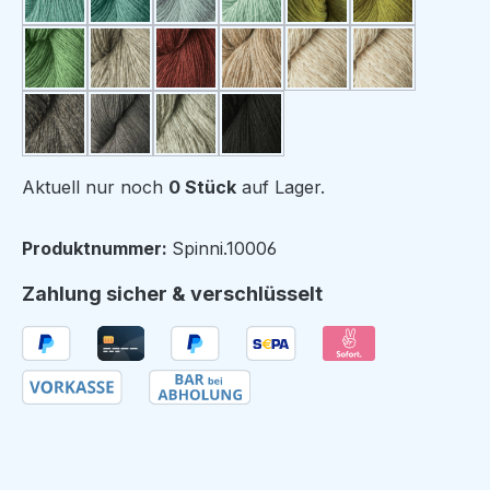
26 helltürkis
26s türkis
10s hellgraublau
46s blassgrün
40 gelbgrün
15s hellgrün
56s laubgrün
13s graubraun
33s rostbraun
7s braun
6 beige
6s beige
4s anthrazit
23s grau
3s grau
30 schwarz
Aktuell nur noch
0 Stück
auf Lager.
Produktnummer:
Spinni.10006
Zahlung sicher & verschlüsselt