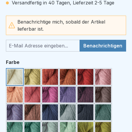
Versandfertig in 40 Tagen, Lieferzeit 2-5 Tage
Benachrichtige mich, sobald der Artikel
lieferbar ist.
Benachrichtigen
auswählen
Farbe
0 weiß
29s blassgelb
28s orangerot
1s kupferrot
32s dunkelrot
27s rosa
39s lachsrosa
19 pink
17s beere
25 lila
55 violett
60s lilagrau
25s dunkellila
52s braunlila
54 blau
42 taubenblau
100 dunkelblau
16 petrol