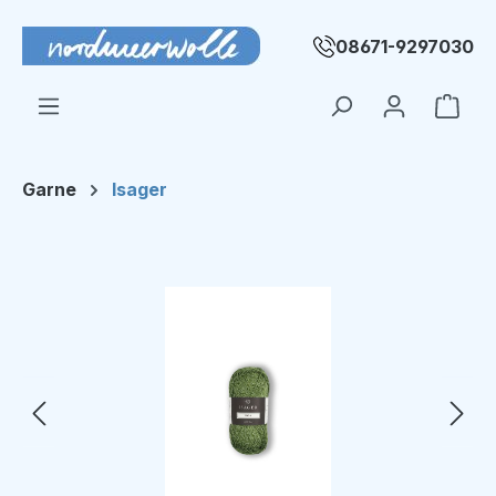
Zum Hauptinhalt springen
08671-9297030
Ware
Garne
Isager
Bildergalerie überspringen