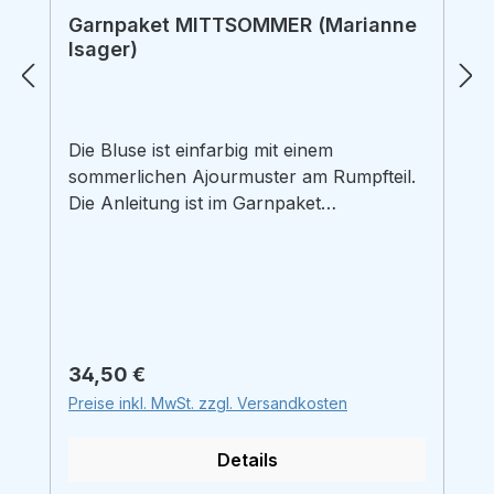
Garnpaket MITTSOMMER (Marianne
Isager)
Die Bluse ist einfarbig mit einem
sommerlichen Ajourmuster am Rumpfteil.
Die Anleitung ist im Garnpaket
enthalten.Stricken Sie zunächst das
Vorderteil mit Halsausschnitt.
Anschließend den Rücken ohne
Halsausschnitt stricken. Die beiden Teile
werden von unten nach oben gestrickt.
Stricken Sie die Ärmel von oben nach
Regulärer Preis:
34,50 €
unten und nähen Sie die Ärmel in die
Preise inkl. MwSt. zzgl. Versandkosten
Armlöcher zwischen Vorder- und
Rückseite. Zum Schluss die Ärmel- und
Details
Seitennähte zusammennähen.Material: S