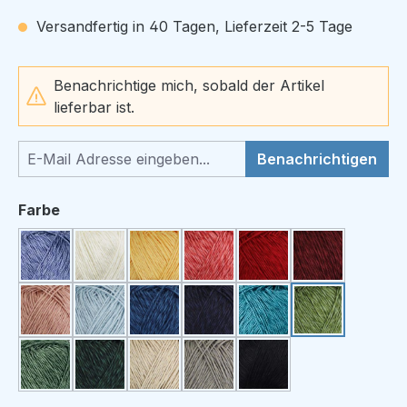
Versandfertig in 40 Tagen, Lieferzeit 2-5 Tage
Benachrichtige mich, sobald der Artikel
lieferbar ist.
Benachrichtigen
auswählen
Farbe
Sky
White
Lemon
Blush
Strawberry
Bordeaux
Powder
Frost
Indigo
Navy
Petroleum
Green Tea
Thyme
Bottle Green
Linen
Sage
Ink