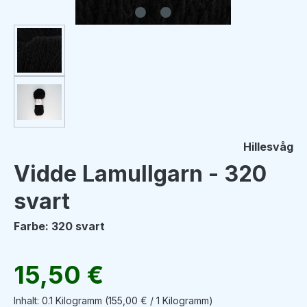
Hillesvåg
Vidde Lamullgarn - 320
svart
Farbe: 320 svart
Regulärer Preis:
15,50 €
Inhalt:
0.1 Kilogramm
(155,00 € / 1 Kilogramm)