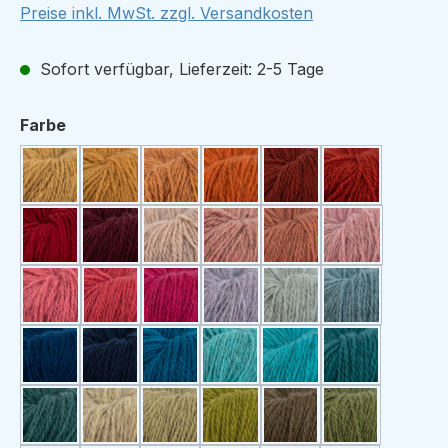
Preise inkl. MwSt. zzgl. Versandkosten
Sofort verfügbar, Lieferzeit: 2-5 Tage
auswählen
Farbe
328 strågul
307 gul
329 lys oransje
335 oransje
330 kobberrød
308 rustrød
313 rød
327 mørk plommerød
332 pudder
331 pudderrosa
339 varm rosa
309 lys rosa
318 lys korall
312 korall
315 cerise
338 syrin
325 lys blå
324 blå
301 lys marineblå
314 marineblå
310 petrol
303 lys turkis
316 turkis
302 sjøgrøn
334 petrolgrønn
333 lys lindegrønn
326 lindegrønn
305 limegrønn
337 støvet oliven
311 olivengr