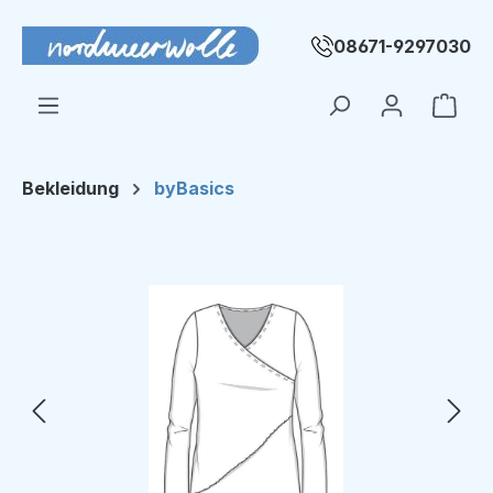
Zum Hauptinhalt springen
08671-9297030
Ware
Bekleidung
byBasics
Bildergalerie überspringen