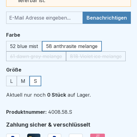
lieferbar ist.
Benachrichtigen
auswählen
Farbe
52 blue mist
58 anthrasite melange
61 dawn grey melange
818 Violet ice melange
(Diese Option ist zurzeit nicht verfügbar.)
(Diese Option ist zur
auswählen
Größe
L
M
S
Aktuell nur noch
0 Stück
auf Lager.
Produktnummer:
4008.58.S
Zahlung sicher & verschlüsselt