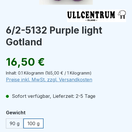
6/2-5132 Purple light
Gotland
Regulärer Preis:
16,50 €
Inhalt:
0.1 Kilogramm
(165,00 € / 1 Kilogramm)
Preise inkl. MwSt. zzgl. Versandkosten
Sofort verfügbar, Lieferzeit: 2-5 Tage
auswählen
Gewicht
90 g
100 g