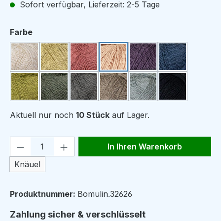
Sofort verfügbar, Lieferzeit: 2-5 Tage
auswählen
Farbe
0 weiß
58 hellgelb
1 lachsrot
62 rosa
60 graulila
16 petrol
40 gelbgrün
43 grün
23 graugrün
13 braun
46 grau
30 schwarz
Aktuell nur noch
10 Stück
auf Lager.
Produkt Anzahl: Gib den gewünschten We
In Ihren Warenkorb
Knäuel
Produktnummer:
Bomulin.32626
Zahlung sicher & verschlüsselt