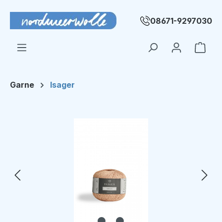
Zum Hauptinhalt springen
08671-9297030
Ware
Garne
Isager
Bildergalerie überspringen