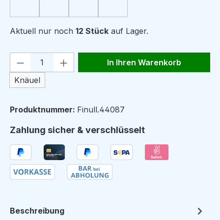
405 Mørk Grå
414 Koksgrå
410 Sauesvart
436 Svart
Aktuell nur noch
12 Stück
auf Lager.
Produkt Anzahl: Gib den gewünschten We
In Ihren Warenkorb
Knäuel
Produktnummer:
Finull.44087
Zahlung sicher & verschlüsselt
Beschreibung