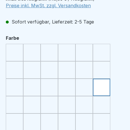
Preise inkl. MwSt. zzgl. Versandkosten
Sofort verfügbar, Lieferzeit: 2-5 Tage
auswählen
Farbe
400 Hvit
401 Natur
4405 Sitrongul
4115 Lys gul
4137 Gul melert
4805 Sennep
4076 Mørk sennepsgul
4125 Okergul melert
4069 Fersken
4071 Mørk oransje
434 Terrakotta
418 Høyrød
435 Mørk rød
4120 Rød melert
428 Vinrød
425 Kobberrød
419 Rustrød
4087 Pudder
4686 Skarp rosa
4886 Mørk cerise
0466 Mørk gammelrosa
4135 Lys lilla melert
473 Lys lyng
496 Rødlilla
4126 Lyng melert
0470 Mørk lilla
441 Aubergine
474 Mørk blålilla
4139 Lys blå melert
0472 Himmel