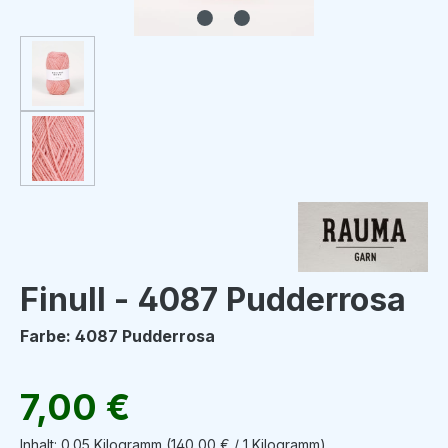
Finull - 4087 Pudderrosa
Farbe: 4087 Pudderrosa
Regulärer Preis:
7,00 €
Inhalt:
0.05 Kilogramm
(140,00 € / 1 Kilogramm)