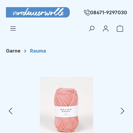
Zum Hauptinhalt springen
08671-9297030
Ware
Garne
Rauma
Bildergalerie überspringen