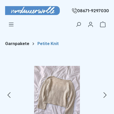
Zum Hauptinhalt springen
08671-9297030
Ware
Garnpakete
Petite Knit
Bildergalerie überspringen