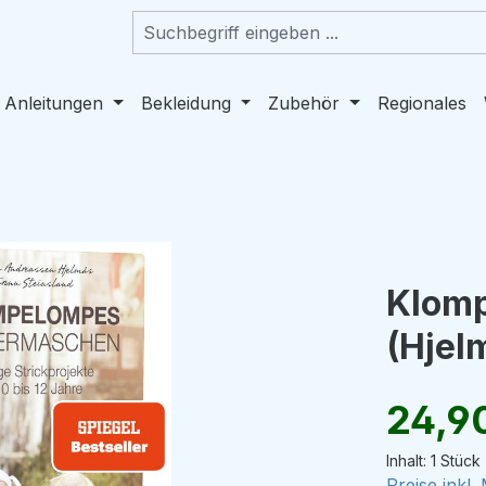
 Anleitungen
Bekleidung
Zubehör
Regionales
Klom
(Hjel
Regulärer Pr
24,9
Inhalt:
1 Stück
Preise inkl