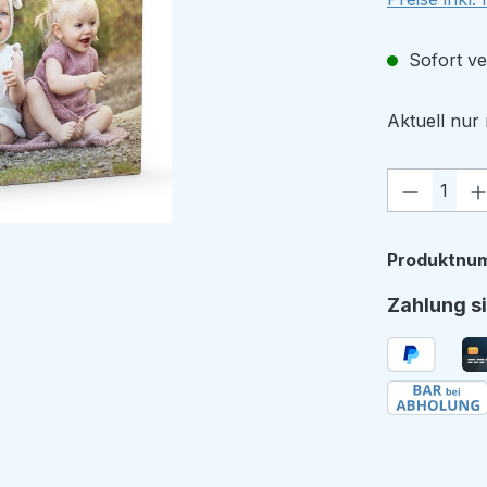
Sofort ver
Aktuell nu
Produkt
Produktnu
Zahlung si