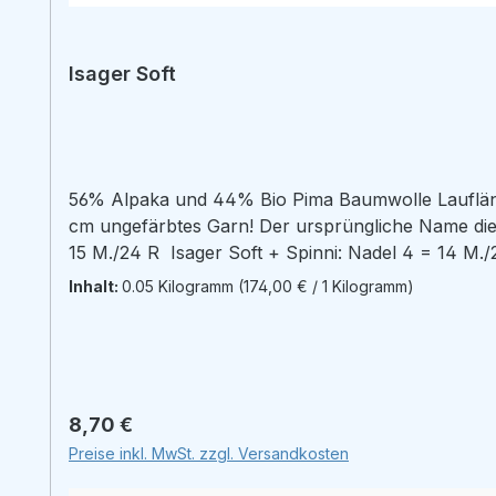
Isager Soft
56% Alpaka und 44% Bio Pima Baumwolle Laufläng
cm ungefärbtes Garn! Der ursprüngliche Name dieses Garns war
15 M./24 R Isager Soft + Spinni: Nadel 4 = 14 M./22 R Isager Soft + Merilin: Nade
mit Silk Mohair und einem weiteren Garn gestrickt 
Inhalt:
0.05 Kilogramm
(174,00 € / 1 Kilogramm)
Flauscheffekt mitbringt, den man sonst mittels Silk
Regulärer Preis:
8,70 €
Preise inkl. MwSt. zzgl. Versandkosten