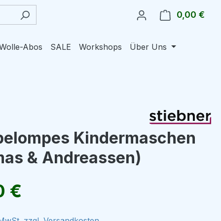
0,00 €
Ware
Wolle-Abos
SALE
Workshops
Über Uns
pelompes Kindermaschen
mas & Andreassen)
eis:
0 €
. MwSt. zzgl. Versandkosten