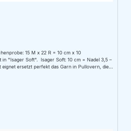
henprobe: 15 M x 22 R = 10 cm x 10
t: 10 cm = Nadel 3,5 –
en stricken, ist das Garn perfekt, da es schon den