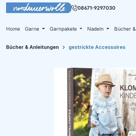
m Hauptinhalt springen
Zur Suche springen
Zur Hauptnavigation springen
08671-9297030
Home
Garne
Garnpakete
Nadeln
Bücher &
Bücher & Anleitungen
gestrickte Accessoires
Bildergalerie überspringen