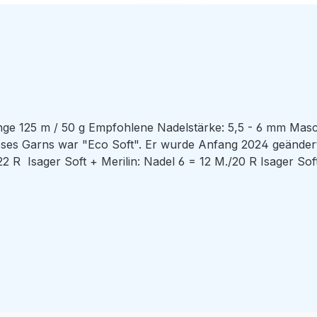
e 125 m / 50 g Empfohlene Nadelstärke: 5,5 - 6 mm Masc
 "Eco Soft". Er wurde Anfang 2024 geändert in "Isager Soft". Isager Sof
l 6 = 12 M./20 R Isager Soft eignet ersetzt perfekt das Garn in Pullovern, die
werden. Gerade für diejenigen, die lieber nur mit einem Fad
 Mohair hinzugefügt hätte.