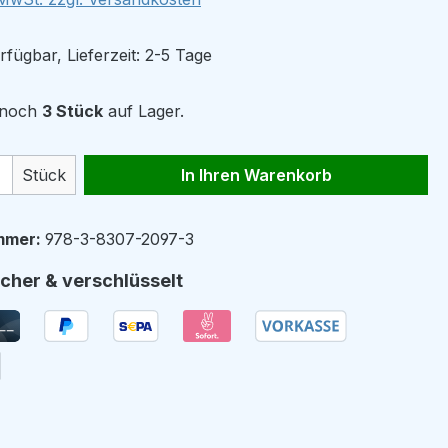
fügbar, Lieferzeit: 2-5 Tage
r noch
3 Stück
auf Lager.
 Anzahl: Gib den gewünschten Wert ein 
Stück
In Ihren Warenkorb
mmer:
978-3-8307-2097-3
cher & verschlüsselt