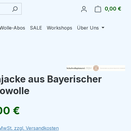
0,00 €
Ware
Wolle-Abos
SALE
Workshops
Über Uns
jacke aus Bayerischer
owolle
eis:
00 €
. MwSt. zzgl. Versandkosten