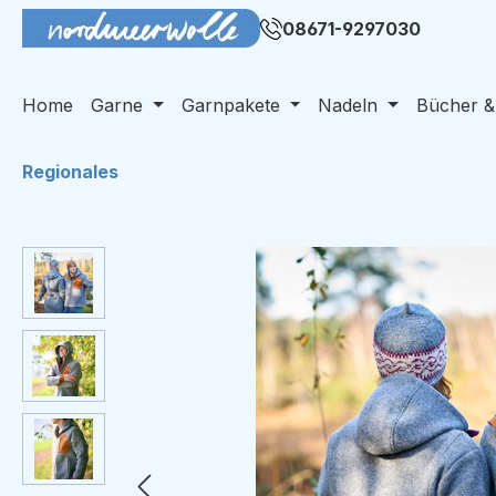
m Hauptinhalt springen
Zur Suche springen
Zur Hauptnavigation springen
08671-9297030
Home
Garne
Garnpakete
Nadeln
Bücher &
Regionales
Bildergalerie überspringen