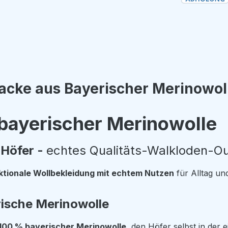
acke aus Bayerischer Merinowol
bayerischer Merinowolle
Höfer -
echtes Qualitäts-Walkloden-Out
ktionale Wollbekleidung mit echtem Nutzen
für Alltag un
rische Merinowolle
100 % bayerischer Merinowolle
, den Höfer selbst in der 