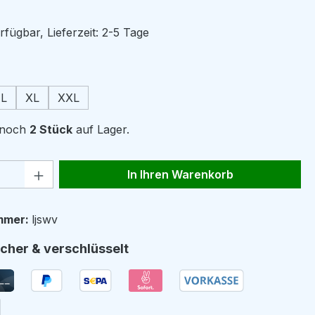
fügbar, Lieferzeit: 2-5 Tage
ählen
L
XL
XXL
r noch
2 Stück
auf Lager.
 Anzahl: Gib den gewünschten Wert ein 
In Ihren Warenkorb
mmer:
ljswv
cher & verschlüsselt