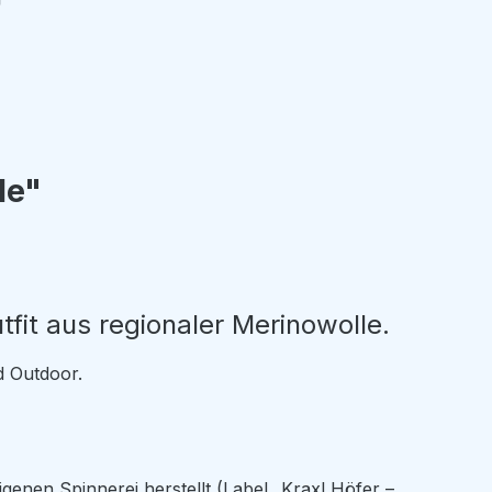
le"
fit aus regionaler Merinowolle.
d Outdoor.
eigenen Spinnerei herstellt (Label „Kraxl Höfer –