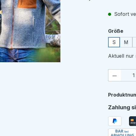
Sofort ver
ausw
Größe
S
M
Aktuell nu
Produkt
Produktnu
Zahlung si