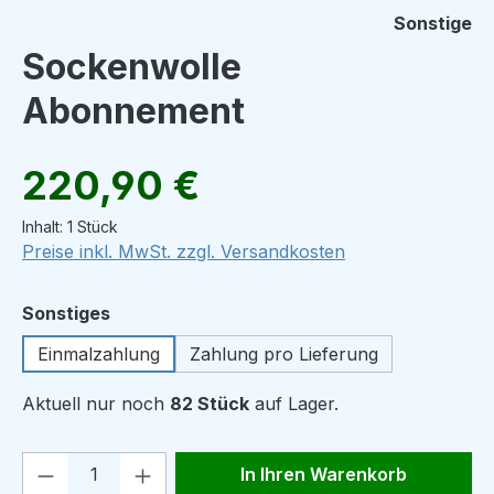
Sonstige
Sockenwolle
Abonnement
Regulärer Preis:
220,90 €
Inhalt:
1 Stück
Preise inkl. MwSt. zzgl. Versandkosten
auswählen
Sonstiges
Einmalzahlung
Zahlung pro Lieferung
Aktuell nur noch
82 Stück
auf Lager.
Produkt Anzahl: Gib den gewünschten We
In Ihren Warenkorb