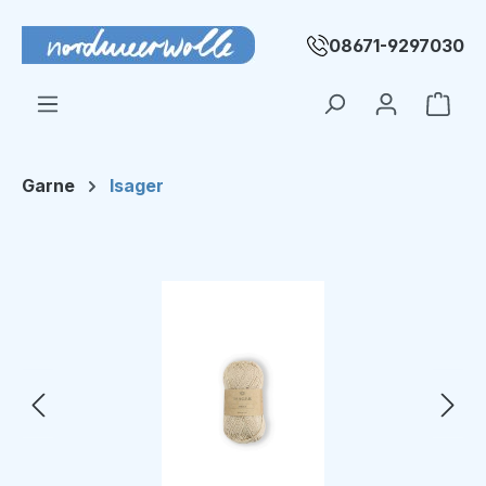
Zum Hauptinhalt springen
08671-9297030
Ware
Garne
Isager
Bildergalerie überspringen