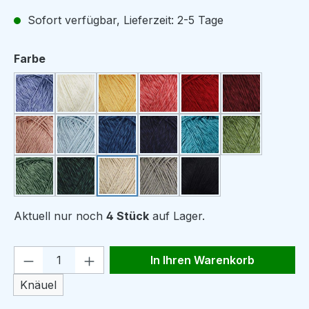
Sofort verfügbar, Lieferzeit: 2-5 Tage
auswählen
Farbe
Sky
White
Lemon
Blush
Strawberry
Bordeaux
Powder
Frost
Indigo
Navy
Petroleum
Green Tea
Thyme
Bottle Green
Linen
Sage
Ink
Aktuell nur noch
4 Stück
auf Lager.
Produkt Anzahl: Gib den gewünschten We
In Ihren Warenkorb
Knäuel