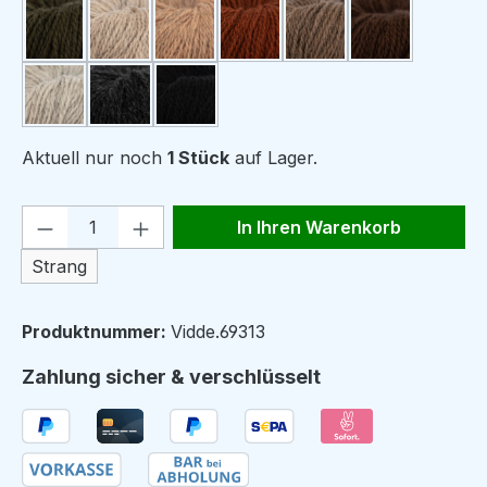
304 mørk olivengrønn
317 beige
336 kamel
306 kobberbrun
323 mellombrun
322 brun
321 naturgrå
319 koksgrå
320 svart
Aktuell nur noch
1 Stück
auf Lager.
Produkt Anzahl: Gib den gewünschten We
In Ihren Warenkorb
Strang
Produktnummer:
Vidde.69313
Zahlung sicher & verschlüsselt