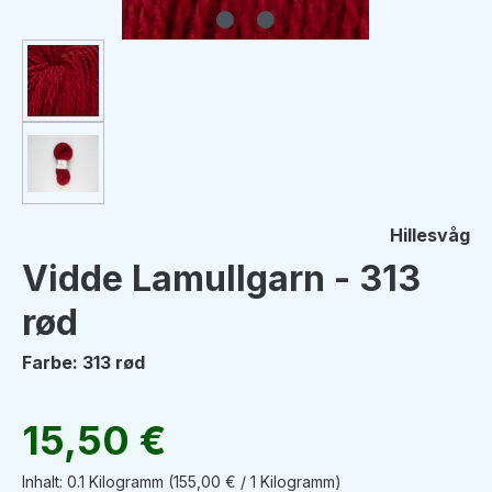
Hillesvåg
Vidde Lamullgarn - 313
rød
Farbe: 313 rød
Regulärer Preis:
15,50 €
Inhalt:
0.1 Kilogramm
(155,00 € / 1 Kilogramm)