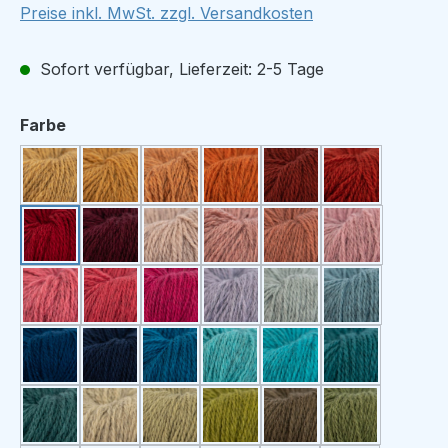
Preise inkl. MwSt. zzgl. Versandkosten
Sofort verfügbar, Lieferzeit: 2-5 Tage
auswählen
Farbe
328 strågul
307 gul
329 lys oransje
335 oransje
330 kobberrød
308 rustrød
313 rød
327 mørk plommerød
332 pudder
331 pudderrosa
339 varm rosa
309 lys rosa
318 lys korall
312 korall
315 cerise
338 syrin
325 lys blå
324 blå
301 lys marineblå
314 marineblå
310 petrol
303 lys turkis
316 turkis
302 sjøgrøn
334 petrolgrønn
333 lys lindegrønn
326 lindegrønn
305 limegrønn
337 støvet oliven
311 olivengr