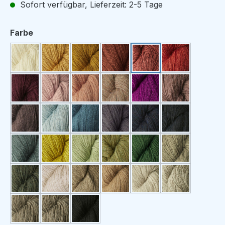
Sofort verfügbar, Lieferzeit: 2-5 Tage
auswählen
Farbe
E0 naturweiß
59 senf
3 dunkelgelb
33 rost
1 lachsrot
21 rot
36 bordeaux
61 rosa
Peach
Sky
17 beere / pink
52 lila
60 graulila
11 hellblau
54 blau
47 rauchblau
Midnight
100 dunkelbl
16 petrol
40 gelbgrün
46 pastellgrün
Thyme
56 grün
23 graugrün
Forest
E6s hellbraun
E7s braun
E8s rotbraun
E2s hellgrau
E3s mittelgra
E4s braungrau
4s anthrazit
30 schwarz