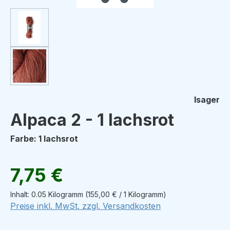
Isager
Alpaca 2 - 1 lachsrot
Farbe: 1 lachsrot
Regulärer Preis:
7,75 €
Inhalt:
0.05 Kilogramm
(155,00 € / 1 Kilogramm)
Preise inkl. MwSt. zzgl. Versandkosten